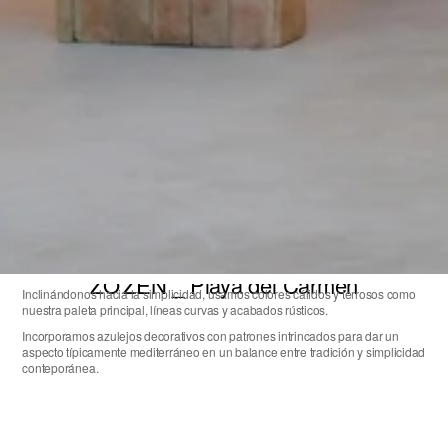
ZO'ZEN _ Playa del Carmen
Inclinándonos hacia la simplicidad, usamos colores cálidos y terrosos como 
nuestra paleta principal, líneas curvas y acabados rústicos.
Incorporamos azulejos decorativos con patrones intrincados para dar un 
aspecto típicamente mediterráneo en un balance entre tradición y simplicidad 
conteporánea.